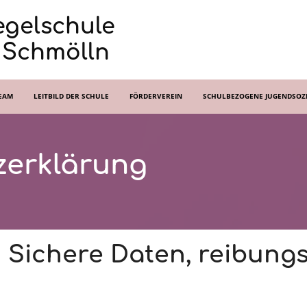
egelschule
 Schmölln
EAM
LEITBILD DER SCHULE
FÖRDERVEREIN
SCHULBEZOGENE JUGENDSOZI
zerklärung
erklärung
 Sichere Daten, reibungs