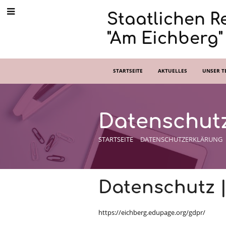
Staatlichen R
"Am Eichberg"
STARTSEITE
AKTUELLES
UNSER T
Datenschut
STARTSEITE
DATENSCHUTZERKLÄRUNG
Datenschutz
Datenschutz |
https://eichberg.edupage.org/gdpr/