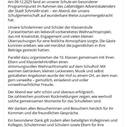
Am 09.12.2025 fand an unserer Schule ein besonderer
Programmpunkt im Rahmen des
Lebendigen Adventskalenders
der Stadt Schmölln
statt – ein Abend, der unsere
Schulgemeinschaft auf wunderbare Weise zusammengebracht
hat.
Unsere
Schülerinnen und Schüler der Klassenstufe
7
präsentierten ein liebevoll vorbereitetes
Weihnachtsprojekt
,
das mit Kreativität, Engagement und vielen kleinen
Überraschungen für eine festliche Atmosphäre sorgte. Die Gäste
konnten erleben, wie viel Herzblut die Jugendlichen in ihre
Beiträge gesteckt hatten.
Parallel dazu organisierten die
10. Klassen gemeinsam mit ihren
Eltern und Klassenlehrkräften
einen
stimmungsvollen
Weihnachtsmarkt auf dem Schulhof
. Mit
warmen Getränken, kleinen Leckereien, Musik und selbst
gestalteten Angeboten wurde der Hof zu einem Ort, an dem man
gern verweilte – gemütlich, einladend und voller
vorweihnachtlicher Freude.
Der Abend war
sehr schön und überaus erfolgreich
.
Die zahlreichen positiven Rückmeldungen zeigen, wie wertvoll
solche gemeinsamen Momente für das Schulleben sind.
Wir danken
allen Besucherinnen und Besuchern
herzlich für ihr
Kommen und die freundlichen Gespräche.
Ein
besonderer Dank
gilt zudem allen
beteiligten Kolleginnen und
Kollegen, Schülerinnen und Schülern sowie Eltern
für ihre