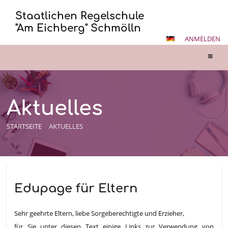
Staatlichen Regelschule
"Am Eichberg" Schmölln
ANMELDEN
Aktuelles
STARTSEITE
AKTUELLES
Aktuelles
Edupage für Eltern
Sehr geehrte Eltern, liebe Sorgeberechtigte und Erzieher,
für Sie unter diesen Text einige Links zur Verwendung von