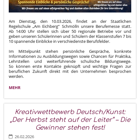
Am Dienstag, den 10.03.2026, findet an der Staatlichen
Regelschule „Am Eichberg“ Schmölln unsere Berufemesse statt.
Ab 14:00 Uhr stellen sich über 50 regionale Betriebe vor und
geben unseren Schülerinnen und Schülern der Klassenstufen 7 bis
10 spannende Einblicke in verschiedenste Berufsfelder.
Im Mittelpunkt stehen persönliche Gespräche, konkrete
Informationen zu Ausbildungswegen sowie Chancen für Praktika,
Lehrstellen und weiterführende schulische Bildungswege.
So können erste Kontakte geknüpft und wichtige Fragen zur
beruflichen Zukunft direkt mit den Unternehmen besprochen
werden.
UNSERE
MEHR
BERUFEMESSE
AM
10.03.2026
–
Kreativwettbewerb Deutsch/Kunst:
ÜBER
„Der Herbst steht auf der Leiter“ – Die
50
BETRIEBE
Gewinner stehen fest!
AN
26.02.2026
DER