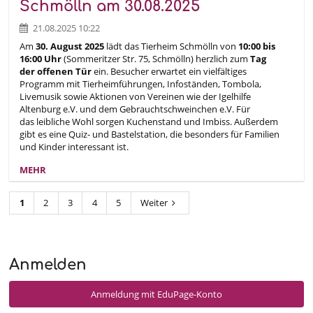
Schmölln am 30.08.2025
21.08.2025 10:22
Am
30. August 2025
lädt das Tierheim Schmölln von
10:00 bis
16:00 Uhr
(Sommeritzer Str. 75, Schmölln) herzlich zum
Tag
der offenen Tür
ein. Besucher erwartet ein vielfältiges
Programm mit Tierheimführungen, Infoständen, Tombola,
Livemusik sowie Aktionen von Vereinen wie der Igelhilfe
Altenburg e.V. und dem Gebrauchtschweinchen e.V. Für
das leibliche Wohl sorgen Kuchenstand und Imbiss. Außerdem
gibt es eine Quiz- und Bastelstation, die besonders für Familien
und Kinder interessant ist.
MEHR
1
2
3
4
5
Weiter
Anmelden
Anmeldung mit EduPage-Konto